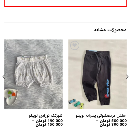
محصولات مشابه
افزودن
افزودن
به
به
علاقه
علاقه
مندی
مندی
ها
ها
اسلش مردعنکبوتی پسرانه لوپیلو
شورتک نوزادی لوپیلو
500.000
تومان
–
190.000
تومان
–
Price
Price
390.000
تومان
150.000
تومان
range:
range: