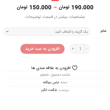
Price
150.000
–
190.000
تومان
تومان
range:
مشخصات بیشتر در قسمت توضیحات
hrough
190.000 تو
سایز
شورتک نوزادی لوپیلو عدد
افزودن به سبد خرید
افزودن به علاقه مندی ها
شناسه محصول:
نامعلوم
دسته:
لباس بچگانه
برچسب:
شگفت انگیز