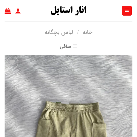
Ski
t
conten
خانه
/
لباس بچگانه
صافی
افزودن
به
علاقه
مندی
ها