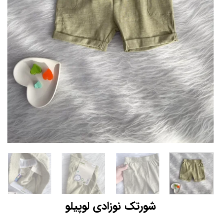
شورتک نوزادی لوپیلو