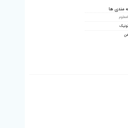
ه مندی ها
امعلوم
تونیک
هن