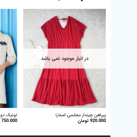
افزودن
به
علاقه
مندی
ها
در انبار موجود نمی باشد
+
پیراهن چیندار مجلسی اسمارا
تونیک دور
920.000
تومان
750.000
ت