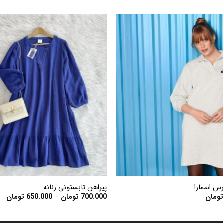
افزودن
به
علاقه
مندی
ها
+
س اسمارا
پیراهن تابستونی زنانه
ice
ومان
700.000
تومان
–
650.000
تومان
ge:
gh