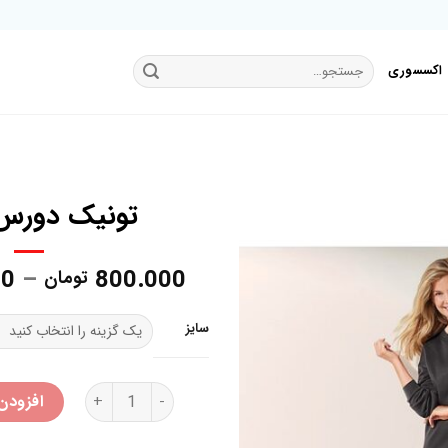
جستجو
اکسسوری
برای:
تونیک دورس 
00
–
800.000
تومان
افزودن
به
علاقه
سایز
مندی
ها
تونیک دورس اسمارا عدد
افزودن