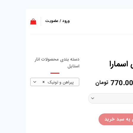
ورود / عضویت
دسته بندی محصولات انار
اسمارا
استایل
Price
770.0
تومان
پیراهن و تونیک
×
range:
770.000 تومان
through
800.000 تومان
 به سبد خرید