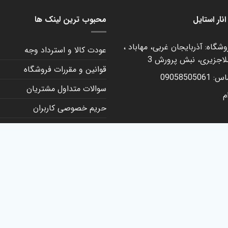
.000
نار استایل
محبوب ترین لینک ها
شگاه: آذربایجان غربی، مهاباد ،
عودت کالا و استرداد وجه
لاجزیری، نبش پرورش 3
قوانین و مقررات فروشگاه
090585050
سوالات متداول مشتریان
م
حریم خصوصی کاربران
ثبت شکایت، انتقاد و پیشنهاد
کانال روبیکا
تماس با ما