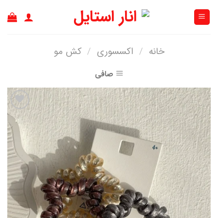
Ski
t
conten
خانه
/
اکسسوری
/
کش مو
صافی
افزودن
به
علاقه
مندی
ها