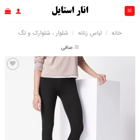
Ski
t
conten
خانه
/
لباس زنانه
/
شلوار ، شلوارک و لگ
صافی
افزودن
به
علاقه
مندی
ها