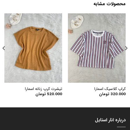
محصولات مشابه
افزودن
افزودن
به
به
علاقه
علاقه
مندی
مندی
ها
ها
کراپ کلاسیک اسمارا
تیشرت کرپ زنانه اسمارا
320.000
تومان
520.000
تومان
درباره انار استایل