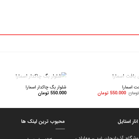
+
در انبار موجود نمی باشد
در انبار موجود نمی باشد
ت اسمارا
شلوار بگ چاکدار اسمارا
قیمت
قیمت
ومان
550.000
تومان
550.000
تومان
اصلی:
فعلی:
افزودن
750.000 تومان
550.000 تومان.
به
بود.
علاقه
مندی
ها
نار استایل
محبوب ترین لینک ها
شگاه: آذربایجان غربی، مهاباد ،