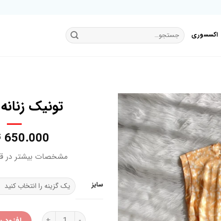
جستجو
اکسسوری
برای:
تونیک زنانه 
650.000
ت
افزودن
به
مشخصات بیشتر در ق
علاقه
مندی
ها
سایز
تونیک زنانه اسمارا عدد
افزودن