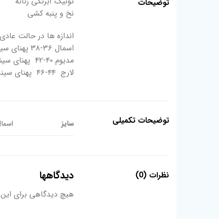
تونیک آبرنگی زنانه
توضیحات
نخ و پنبه کشی
اندازه ها در حالت عادی
اسمال ۳۶-۳۸ پهنای سینه۴۸ قد۹۵
مدیوم ۴۰-۴۲ پهنای سینه۵۲ قد۹۶
لارج ۴۴-۴۶ پهنای سینه۵۸ قد۹۶
توضیحات تکمیلی
سایز
اسمال 36-38, لارج 44-46, م
دیدگاهها
نظرات (0)
هیچ دیدگاهی برای این