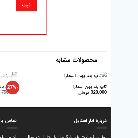
محصولات مشابه
+
تاپ بند پهن اسمارا
پیراهن باف
-27%
320.000
تومان
750.000
ت
افزودن
به
علاقه
مندی
ها
درباره انار استایل
تماس با ا
اولین فعالیت فروشگاه اناراستایل در سال
آدرس فرو