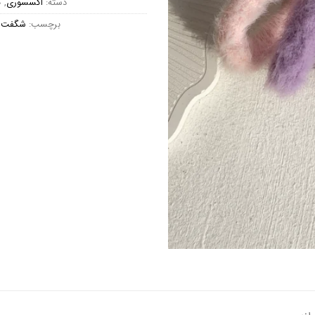
دسته:
اکسسوری
,
ک
برچسب:
شگفت ا