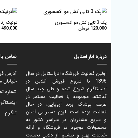
+
پک 3 تایی کش مو اکسسوری
تونیک زنان
120.000
تومان
490.000
ت
افزودن
به
علاقه
مندی
ها
درباره انار استایل
تماس با ا
اولین فعالیت فروشگاه اناراستایل در سال
آدرس فرو
1396 با شروع فروش آنلاین در
خیابان م
اینستاگرام شروع شده و طی چند سال
شماره تماس: 61
گذشته، مجموعه با فعالیت مستمر در
اینستاگرا
عرضه پوشاک برند اروپایی، در حال
فعالیت بوده است. لزوم دسترسی آسان
تلگرام
و سریع مشتریان در سراسر کشور به
محصولات موجود در فروشگاه و ارائه
خدمات بهتر و بیشتر، از دلایل نخست