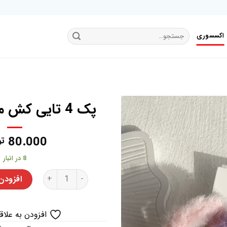
جستجو
اکسسوری
برای:
پک 4 تایی کش مو اکسسوری
80.000
تو
افزودن
به
8 در انبار
علاقه
پک 4 تایی کش مو اکسسوری عدد
مندی
افزودن
ها
افزودن به علاق