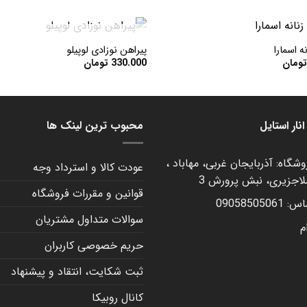
+
در انبار موجود نمی باشد
ه اسمارا
پیراهن نوزادی لوپیلو
ومان
330.000
تومان
افزودن
به
علاقه
مندی
ها
نار استایل
محبوب ترین لینک ها
شگاه: آذربایجان غربی، مهاباد ،
عودت کالا و استرداد وجه
لاجزیری، نبش پرورش 3
قوانین و مقررات فروشگاه
090585050
سوالات متداول مشتریان
م
حریم خصوصی کاربران
ثبت شکایت، انتقاد و پیشنهاد
کانال روبیکا