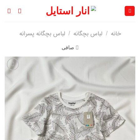
Ski
t
conten
خانه
لباس بچگانه
لباس بچگانه پسرانه
/
/
صافی
افزودن
به
علاقه
مندی
ها