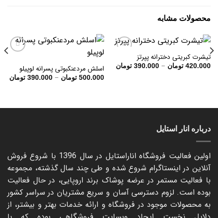
محصولات مشابه
تیشرت کبریتی دخترانه پپرتز
Price
–
420.000
تومان
390.000
تومان
اسلش مردعنکبوتی پسرانه لوپیلو
range:
افزودن
افزودن
rice
390.000 تومان
–
500.000
تومان
390.000
تومان
به
به
nge:
through
علاقه
علاقه
420.000 تومان
ough
مندی
مندی
00.000
ها
ها
درباره انار استایل
اولین فعالیت فروشگاه اناراستایل در سال 1396 با شروع فروش
آنلاین در اینستاگرام شروع شده و طی چند سال گذشته، مجموعه
با فعالیت مستمر در عرضه پوشاک برند اروپایی، در حال فعالیت
بوده است. لزوم دسترسی آسان و سریع مشتریان در سراسر کشور
به محصولات موجود در فروشگاه و ارائه خدمات بهتر و بیشتر، از
دلایل نخست ایجاد وبسایت فروشگاهی بوده که با