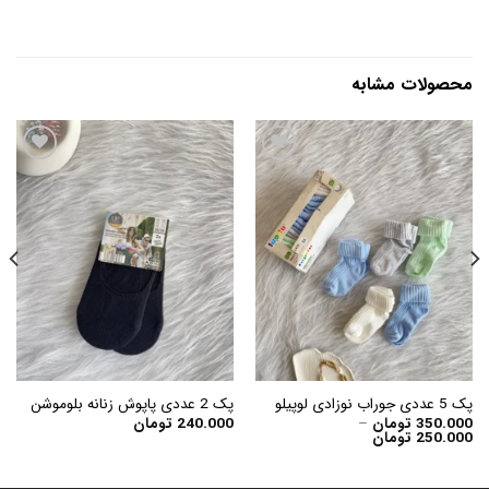
محصولات مشابه
افزودن
افزودن
به
به
علاقه
علاقه
مندی
مندی
ها
ها
پک 5 عددی جوراب نوزادی لوپیلو
پک 2 عددی پاپوش زنانه بلوموشن
350.000
تومان
–
240.000
تومان
Price
250.000
تومان
range:
250.000 تومان
through