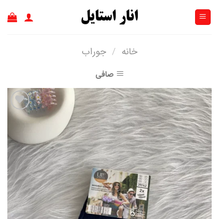
Ski
t
conten
خانه
/
جوراب
صافی
افزودن
به
علاقه
مندی
ها