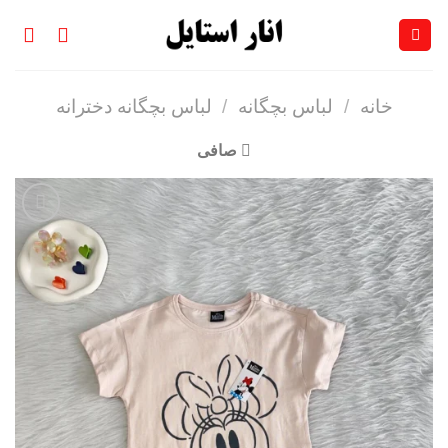
Ski
t
conten
خانه
/
لباس بچگانه
/
لباس بچگانه دخترانه
صافی
افزودن
به
علاقه
مندی
ها