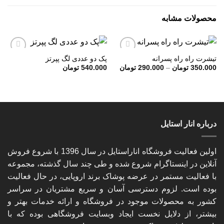
محصولات مشابه
تیشرت راه راه پسرانه
پک دو عددی لگ پپرتز
Price
350.000
تومان
–
290.000
تومان
540.000
تومان
range:
افزودن
افزودن
290.000 تومان
به
به
through
علاقه
علاقه
350.000 تومان
مندی
مندی
ها
ها
درباره انار استایل
اولین فعالیت فروشگاه اناراستایل در سال 1396 با شروع فروش
آنلاین در اینستاگرام شروع شده و طی چند سال گذشته، مجموعه
با فعالیت مستمر در عرضه پوشاک برند اروپایی، در حال فعالیت
بوده است. لزوم دسترسی آسان و سریع مشتریان در سراسر
کشور به محصولات موجود در فروشگاه و ارائه خدمات بهتر و
بیشتر، از دلایل نخست ایجاد وبسایت فروشگاهی بوده که با