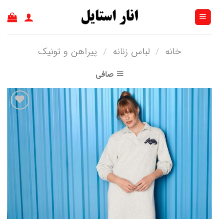
Ski
t
conten
خانه
/
لباس زنانه
/
پیراهن و تونیک
صافی
افزودن
به
علاقه
مندی
ها