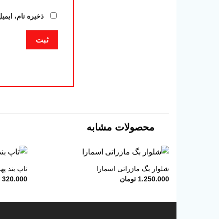
ذخیره نام، ایمی
محصولات مشابه
+
شلوار بگ مازراتی اسمارا
تاپ بند په
1.250.000
تومان
320.000
ت
افزودن
به
علاقه
مندی
ها