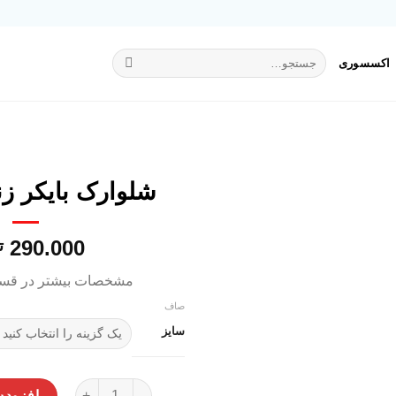
جستجو
اکسسوری
برای:
شلوارک بایکر زن
290.000
ت
افزودن
به
مشخصات بیشتر در قس
علاقه
مندی
صاف
ها
سایز
شلوارک بایکر زنانه اسمارا عدد
افزودن