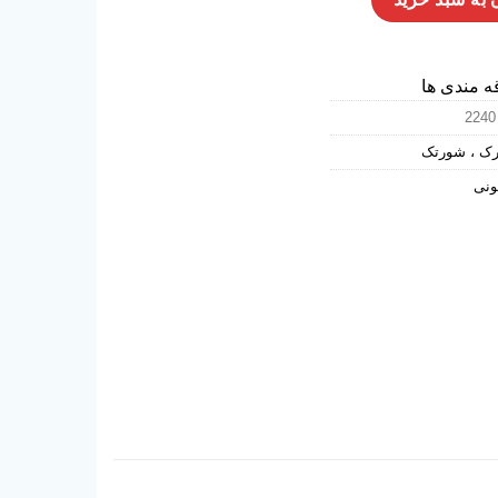
ه مندی ها
2240
رک ، شورتک
ونی