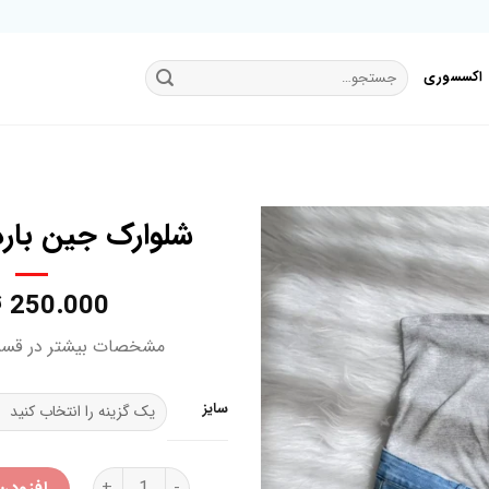
جستجو
اکسسوری
برای:
شلوارک جین بارد
250.000
ت
افزودن
به
مشخصات بیشتر در قس
علاقه
مندی
ها
سایز
شلوارک جین بارداری اسمارا عد
افزودن