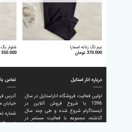
+
نیم لگ زنانه اسمارا
شلوار بگ چ
370.000
تومان
550.000
ت
درباره انار استایل
تماس با ا
اولین فعالیت فروشگاه اناراستایل در سال
آدرس فرو
1396 با شروع فروش آنلاین در
خیابان م
اینستاگرام شروع شده و طی چند سال
شماره تماس: 61
گذشته، مجموعه با فعالیت مستمر در
اینستاگرا
عرضه پوشاک برند اروپایی، در حال