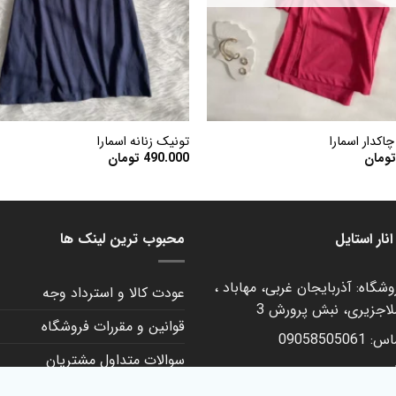
+
اکدار اسمارا
تونیک زنانه اسمارا
ومان
490.000
تومان
نار استایل
محبوب ترین لینک ها
شگاه: آذربایجان غربی، مهاباد ،
عودت کالا و استرداد وجه
لاجزیری، نبش پرورش 3
قوانین و مقررات فروشگاه
090585050
سوالات متداول مشتریان
م
حریم خصوصی کاربران