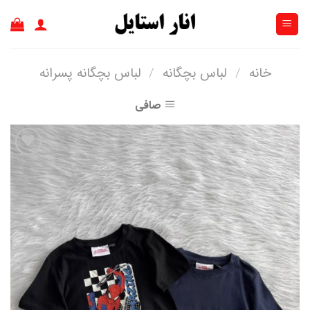
Ski
t
conten
خانه
/
لباس بچگانه
/
لباس بچگانه پسرانه
صافی
افزودن
به
علاقه
مندی
ها