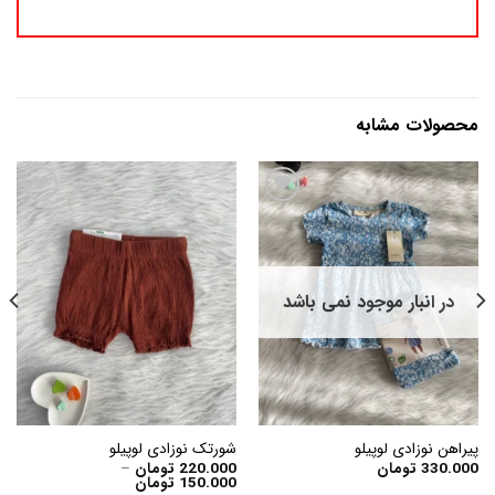
محصولات مشابه
افزودن
افزودن
به
به
علاقه
علاقه
در انبار موجود نمی باشد
مندی
مندی
ها
ها
پیراهن نوزادی لوپیلو
شورتک نوزادی لوپیلو
330.000
تومان
220.000
تومان
–
Price
150.000
تومان