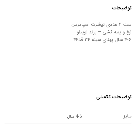
توضیحات
ست ۲ عددی تیشرت اسپادرمن
نخ و پنبه کشی – برند لوپیلو
۴-۶ سال پهنای سینه ۳۴ قد۴۴
توضیحات تکمیلی
سایز
4-6 سال