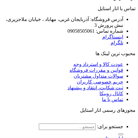
تماس با انار استایل
آدرس فروشگاه: آذربایجان غربی، مهاباد ، خیابان ملاجزیری،
نبش پرورش 3
شماره تماس: 09058505061
اینستاگرام
تلگرام
محبوب ترین لینک ها
عودت کالا و استرداد وجه
قوانین و مقررات فروشگاه
سوالات متداول مشتریان
حریم خصوصی کاربران
ثبت شکایت، انتقاد و پیشنهاد
کانال روبیکا
تماس با ما
مجوزهای رسمی انار استایل
جستجو برای: