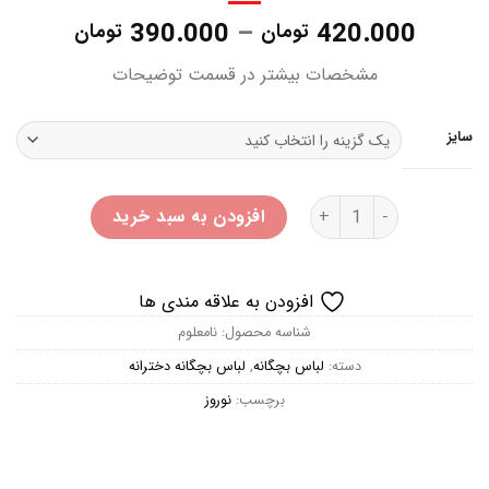
Price
390.000
–
420.000
تومان
تومان
range:
مشخصات بیشتر در قسمت توضیحات
hrough
420.000 تو
سایز
تیشرت کبریتی دخترانه پپرتز عدد
افزودن به سبد خرید
افزودن به علاقه مندی ها
شناسه محصول:
نامعلوم
دسته:
لباس بچگانه
,
لباس بچگانه دخترانه
برچسب:
نوروز