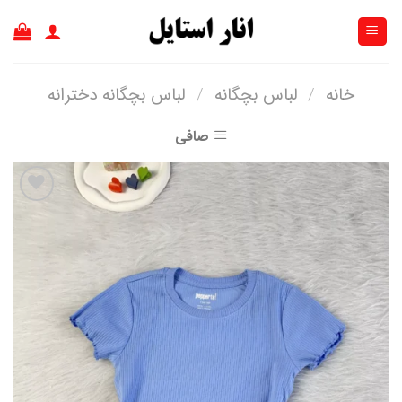
Ski
t
conten
خانه
/
لباس بچگانه
/
لباس بچگانه دخترانه
صافی
افزودن
به
علاقه
مندی
ها