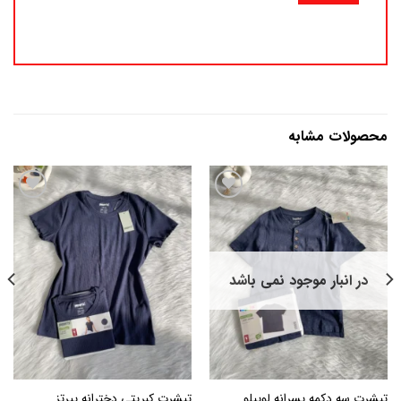
محصولات مشابه
افزودن
افزودن
به
به
علاقه
علاقه
در انبار موجود نمی باشد
مندی
مندی
ها
ها
تیشرت سه دکمه پسرانه لوپیلو
تیشرت کبریتی دخترانه پپرتز