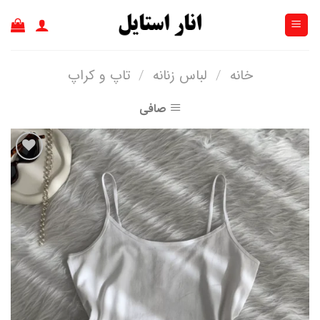
Ski
t
conten
خانه
/
لباس زنانه
/
تاپ و کراپ
صافی
افزودن
به
علاقه
مندی
ها