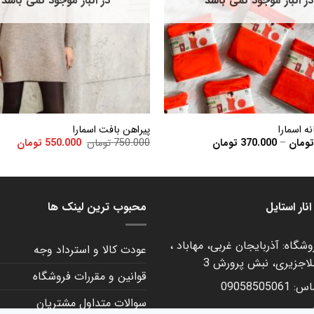
در انبار موجود نمی باشد
در انبار موجود نمی باشد
+
ه اسمارا
پیراهن بافت اسمارا
Price
قیمت
قیمت
ومان
–
370.000
تومان
750.000
تومان
550.000
تومان
range:
اصلی:
فعلی
370.000 تومان
750.000 تومان
550.000
through
بود.
450.000 تومان
نار استایل
محبوب ترین لینک ها
شگاه: آذربایجان غربی، مهاباد ،
عودت کالا و استرداد وجه
لاجزیری، نبش پرورش 3
قوانین و مقررات فروشگاه
090585050
سوالات متداول مشتریان
م