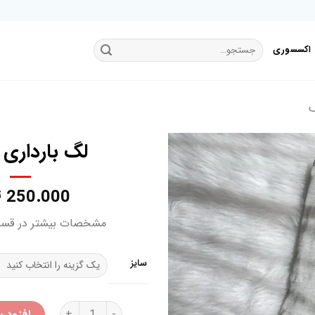
جستجو
اکسسوری
برای:
گ
لگ بارداری ا
250.000
ت
افزودن
به
مشخصات بیشتر در قس
علاقه
مندی
ها
سایز
لگ بارداری اسمارا عدد
افزودن