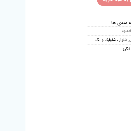
ه مندی ها
امعلوم
ی
,
شلوار ، شلوارک و لگ
نگیز