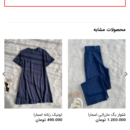
محصولات مشابه
افزودن
افزودن
به
به
علاقه
علاقه
مندی
مندی
ها
ها
شلوار بگ مازراتی اسمارا
تونیک زنانه اسمارا
1.250.000
تومان
490.000
تومان