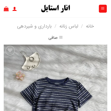
Ski
t
conten
خانه
/
لباس زنانه
/
بارداری و شیردهی
صافی
افزودن
به
علاقه
مندی
ها