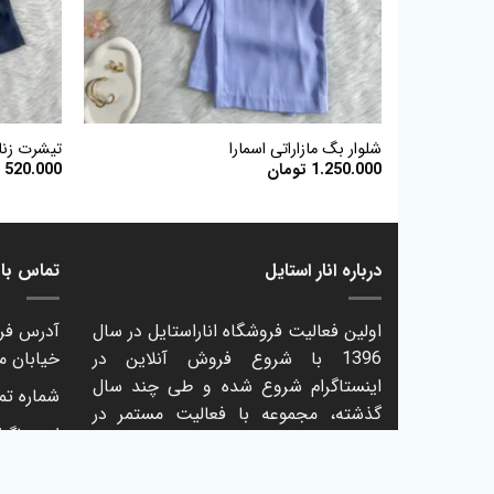
+
شلوار بگ مازاراتی اسمارا
تیشرت زنان
1.250.000
تومان
520.000
ت
درباره انار استایل
تماس با ا
اولین فعالیت فروشگاه اناراستایل در سال
آدرس فرو
1396 با شروع فروش آنلاین در
خیابان م
اینستاگرام شروع شده و طی چند سال
شماره تماس: 61
گذشته، مجموعه با فعالیت مستمر در
اینستاگرا
عرضه پوشاک برند اروپایی، در حال
فعالیت بوده است. لزوم دسترسی آسان
تلگرام