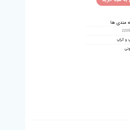
ه مندی ها
2205
پ و کراپ
ونی