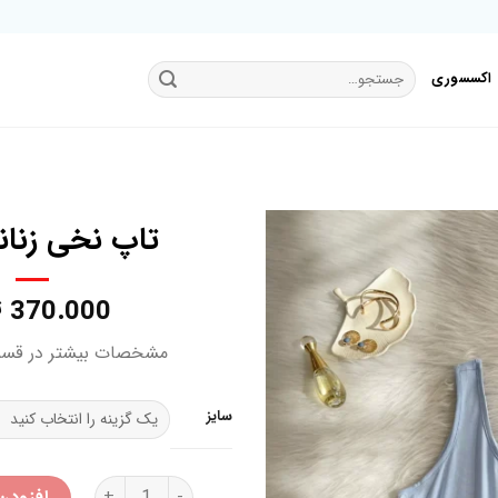
جستجو
اکسسوری
برای:
تاپ نخی زنانه
370.000
ت
افزودن
به
مشخصات بیشتر در قس
علاقه
مندی
ها
سایز
تاپ نخی زنانه اسمارا عدد
افزودن