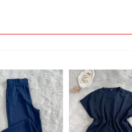
افزودن
به
علاقه
مندی
ها