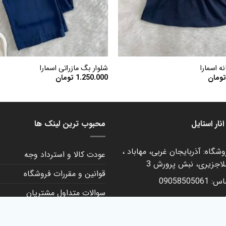
+
ه اسمارا
شلوار بگ مازراتی اسمارا
ومان
1.250.000
تومان
نار استایل
محبوب ترین لینک ها
شگاه: آذربایجان غربی، مهاباد ،
عودت کالا و استرداد وجه
لاجزیری، نبش پرورش 3
قوانین و مقررات فروشگاه
090585050
سوالات متداول مشتریان
م
حریم خصوصی کاربران